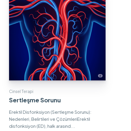
Cinsel Terapi
Sertleşme Sorunu
Erektil Disfonksiyon (Sertleşme Sorunu):
Nedenleri, Belirtileri ve ÇözümleriErektil
disfonksiyon (ED), halk arasınd...